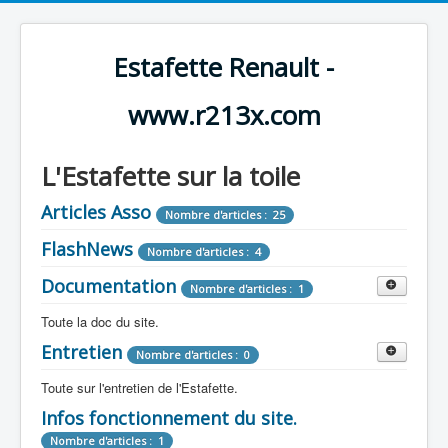
Estafette Renault -
www.r213x.com
L'Estafette sur la toile
Articles Asso
Nombre d'articles : 25
FlashNews
Nombre d'articles : 4
Documentation
Nombre d'articles : 1
Toute la doc du site.
Entretien
Revue de Presse
Nombre d'articles : 0
Nombre d'articles : 9
Toute sur l'entretien de l'Estafette.
Tous les articles que l'on a vu sur l'estafette !
Camping Car
Infos fonctionnement du site.
Mécanique
Nombre d'articles : 3
Nombre d'articles : 0
Nombre d'articles : 1