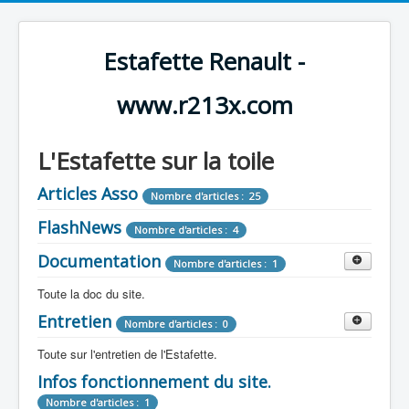
Estafette Renault -
www.r213x.com
L'Estafette sur la toile
Articles Asso
Nombre d'articles : 25
FlashNews
Nombre d'articles : 4
Documentation
Nombre d'articles : 1
Toute la doc du site.
Entretien
Revue de Presse
Nombre d'articles : 0
Nombre d'articles : 9
Toute sur l'entretien de l'Estafette.
Tous les articles que l'on a vu sur l'estafette !
Camping Car
Infos fonctionnement du site.
Mécanique
Nombre d'articles : 3
Nombre d'articles : 0
Nombre d'articles : 1