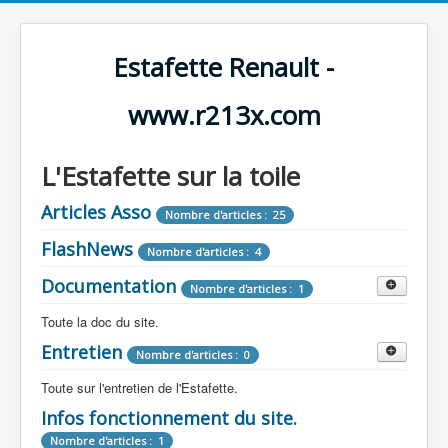
Estafette Renault -
www.r213x.com
L'Estafette sur la toile
Articles Asso
Nombre d'articles : 25
FlashNews
Nombre d'articles : 4
Documentation
Nombre d'articles : 1
Toute la doc du site.
Entretien
Revue de Presse
Nombre d'articles : 0
Nombre d'articles : 9
Toute sur l'entretien de l'Estafette.
Tous les articles que l'on a vu sur l'estafette !
Camping Car
Infos fonctionnement du site.
Mécanique
Nombre d'articles : 3
Nombre d'articles : 0
Nombre d'articles : 1