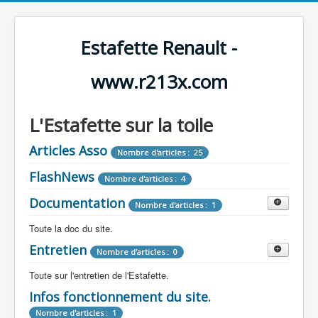
Estafette Renault -
www.r213x.com
L'Estafette sur la toile
Articles Asso
Nombre d'articles : 25
FlashNews
Nombre d'articles : 4
Documentation
Nombre d'articles : 1
Toute la doc du site.
Entretien
Revue de Presse
Nombre d'articles : 0
Nombre d'articles : 9
Toute sur l'entretien de l'Estafette.
Tous les articles que l'on a vu sur l'estafette !
Camping Car
Infos fonctionnement du site.
Mécanique
Nombre d'articles : 3
Nombre d'articles : 0
Nombre d'articles : 1