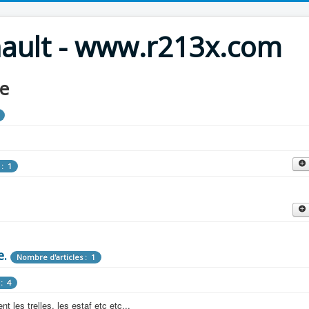
nault - www.r213x.com
le
 : 1
cles : 9
fette !
e.
: 3
Nombre d'articles : 1
 aménagements d'époque.
: 4
les : 13
 les trelles, les estaf etc etc...