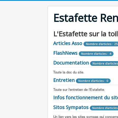
Estafette Re
L'Estafette sur la toi
Articles Asso
Nombre d'articles : 25
FlashNews
Nombre d'articles : 4
Documentation
Nombre d'articles
Toute la doc du site.
Entretien
Revue de Presse
Nombre d'articles : 0
Nombre d'arti
Toute sur l'entretien de l'Estafette.
Tous les articles que l'on a vu sur l'esta
Camping Car
Infos fonctionnement du sit
Mécanique
Nombre d'articles 
Nombre d'articles : 0
Toute la doc sur les camping cars ou
Sitos Sympatos
Electricité
Moteur
Nombre d'articles 
Nombre d'articles : 14
Nombre d'articles : 0
Documentation
Nombre d'artic
Un lien vers les sites sympas qui concernent
Embrayage