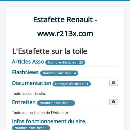
Estafette Renault -
www.r213x.com
L'Estafette sur la toile
Articles Asso
Nombre d'articles : 25
FlashNews
Nombre d'articles : 4
Documentation
Nombre d'articles : 1
Toute la doc du site.
Entretien
Revue de Presse
Nombre d'articles : 0
Nombre d'articles : 9
Toute sur l'entretien de l'Estafette.
Tous les articles que l'on a vu sur l'estafette !
Camping Car
Infos fonctionnement du site.
Mécanique
Nombre d'articles : 3
Nombre d'articles : 0
Nombre d'articles : 1