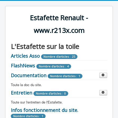
Estafette Renault -
www.r213x.com
L'Estafette sur la toile
Articles Asso
Nombre d'articles : 25
FlashNews
Nombre d'articles : 4
Documentation
Nombre d'articles : 1
Toute la doc du site.
Entretien
Revue de Presse
Nombre d'articles : 0
Nombre d'articles : 9
Toute sur l'entretien de l'Estafette.
Tous les articles que l'on a vu sur l'estafette !
Camping Car
Infos fonctionnement du site.
Mécanique
Nombre d'articles : 3
Nombre d'articles : 0
Nombre d'articles : 1