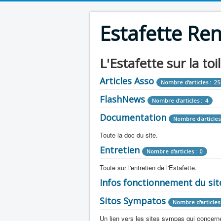
Estafette Re
L'Estafette sur la toi
Articles Asso
Nombre d'articles : 25
FlashNews
Nombre d'articles : 4
Documentation
Nombre d'articles
Toute la doc du site.
Entretien
Revue de Presse
Nombre d'articles : 0
Nombre d'arti
Toute sur l'entretien de l'Estafette.
Tous les articles que l'on a vu sur l'esta
Camping Car
Infos fonctionnement du sit
Mécanique
Nombre d'articles 
Nombre d'articles : 0
Toute la doc sur les camping cars ou
Sitos Sympatos
Electricité
Moteur
Nombre d'articles 
Nombre d'articles : 14
Nombre d'articles : 0
Documentation
Nombre d'artic
Un lien vers les sites sympas qui concernent
Embrayage