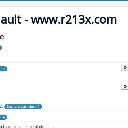
nault - www.r213x.com
le
 : 1
cles : 9
fette !
e.
: 3
Nombre d'articles : 1
 aménagements d'époque.
: 4
les : 13
 les trelles, les estaf etc etc...