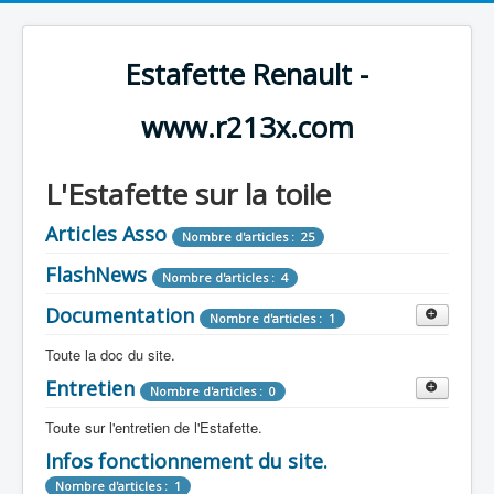
Estafette Renault -
www.r213x.com
L'Estafette sur la toile
Articles Asso
Nombre d'articles : 25
FlashNews
Nombre d'articles : 4
Documentation
Nombre d'articles : 1
Toute la doc du site.
Entretien
Revue de Presse
Nombre d'articles : 0
Nombre d'articles : 9
Toute sur l'entretien de l'Estafette.
Tous les articles que l'on a vu sur l'estafette !
Camping Car
Infos fonctionnement du site.
Mécanique
Nombre d'articles : 3
Nombre d'articles : 0
Nombre d'articles : 1