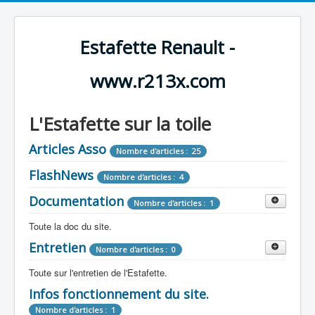
Estafette Renault -
www.r213x.com
L'Estafette sur la toile
Articles Asso
Nombre d'articles : 25
FlashNews
Nombre d'articles : 4
Documentation
Nombre d'articles : 1
Toute la doc du site.
Entretien
Revue de Presse
Nombre d'articles : 0
Nombre d'articles : 9
Toute sur l'entretien de l'Estafette.
Tous les articles que l'on a vu sur l'estafette !
Camping Car
Infos fonctionnement du site.
Mécanique
Nombre d'articles : 3
Nombre d'articles : 0
Nombre d'articles : 1