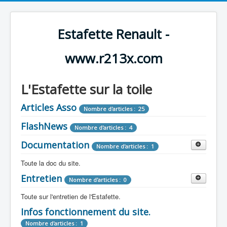
Estafette Renault -
www.r213x.com
L'Estafette sur la toile
Articles Asso
Nombre d'articles : 25
FlashNews
Nombre d'articles : 4
Documentation
Nombre d'articles : 1
Toute la doc du site.
Entretien
Revue de Presse
Nombre d'articles : 0
Nombre d'articles : 9
Toute sur l'entretien de l'Estafette.
Tous les articles que l'on a vu sur l'estafette !
Camping Car
Infos fonctionnement du site.
Mécanique
Nombre d'articles : 3
Nombre d'articles : 0
Nombre d'articles : 1