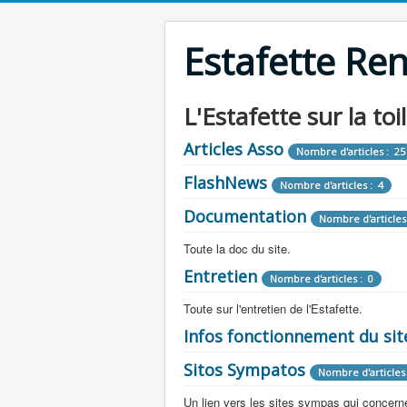
Estafette Re
L'Estafette sur la toi
Articles Asso
Nombre d'articles : 25
FlashNews
Nombre d'articles : 4
Documentation
Nombre d'articles
Toute la doc du site.
Entretien
Revue de Presse
Nombre d'articles : 0
Nombre d'arti
Toute sur l'entretien de l'Estafette.
Tous les articles que l'on a vu sur l'esta
Camping Car
Infos fonctionnement du sit
Mécanique
Nombre d'articles 
Nombre d'articles : 0
Toute la doc sur les camping cars ou
Sitos Sympatos
Electricité
Moteur
Nombre d'articles 
Nombre d'articles : 14
Nombre d'articles : 0
Documentation
Nombre d'artic
Un lien vers les sites sympas qui concernent
Embrayage