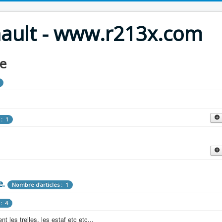
nault - www.r213x.com
le
 : 1
cles : 9
fette !
e.
: 3
Nombre d'articles : 1
 aménagements d'époque.
: 4
les : 13
 les trelles, les estaf etc etc...