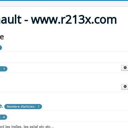
nault - www.r213x.com
le
 : 1
cles : 9
fette !
e.
: 3
Nombre d'articles : 1
 aménagements d'époque.
: 4
les : 13
 les trelles, les estaf etc etc...