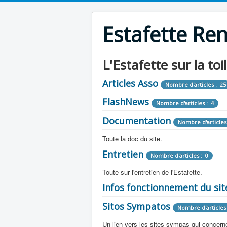
Estafette Re
L'Estafette sur la toi
Articles Asso
Nombre d'articles : 25
FlashNews
Nombre d'articles : 4
Documentation
Nombre d'articles
Toute la doc du site.
Entretien
Revue de Presse
Nombre d'articles : 0
Nombre d'arti
Toute sur l'entretien de l'Estafette.
Tous les articles que l'on a vu sur l'esta
Camping Car
Infos fonctionnement du sit
Mécanique
Nombre d'articles 
Nombre d'articles : 0
Toute la doc sur les camping cars ou
Sitos Sympatos
Electricité
Moteur
Nombre d'articles 
Nombre d'articles : 14
Nombre d'articles : 0
Documentation
Nombre d'artic
Un lien vers les sites sympas qui concernent
Embrayage