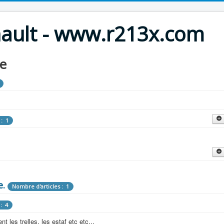
nault - www.r213x.com
le
 : 1
cles : 9
fette !
e.
: 3
Nombre d'articles : 1
 aménagements d'époque.
: 4
les : 13
 les trelles, les estaf etc etc...