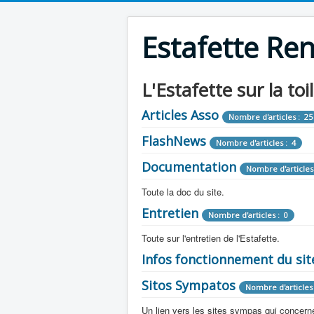
Estafette Re
L'Estafette sur la toi
Articles Asso
Nombre d'articles : 25
FlashNews
Nombre d'articles : 4
Documentation
Nombre d'articles
Toute la doc du site.
Entretien
Revue de Presse
Nombre d'articles : 0
Nombre d'arti
Toute sur l'entretien de l'Estafette.
Tous les articles que l'on a vu sur l'esta
Camping Car
Infos fonctionnement du sit
Mécanique
Nombre d'articles 
Nombre d'articles : 0
Toute la doc sur les camping cars ou
Sitos Sympatos
Electricité
Moteur
Nombre d'articles 
Nombre d'articles : 14
Nombre d'articles : 0
Documentation
Nombre d'artic
Un lien vers les sites sympas qui concernent
Embrayage