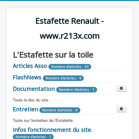
Estafette Renault -
www.r213x.com
L'Estafette sur la toile
Articles Asso
Nombre d'articles : 25
FlashNews
Nombre d'articles : 4
Documentation
Nombre d'articles : 1
Toute la doc du site.
Entretien
Revue de Presse
Nombre d'articles : 0
Nombre d'articles : 9
Toute sur l'entretien de l'Estafette.
Tous les articles que l'on a vu sur l'estafette !
Camping Car
Infos fonctionnement du site.
Mécanique
Nombre d'articles : 3
Nombre d'articles : 0
Nombre d'articles : 1