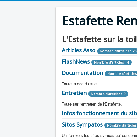
Estafette Re
L'Estafette sur la toi
Articles Asso
Nombre d'articles : 25
FlashNews
Nombre d'articles : 4
Documentation
Nombre d'articles
Toute la doc du site.
Entretien
Revue de Presse
Nombre d'articles : 0
Nombre d'arti
Toute sur l'entretien de l'Estafette.
Tous les articles que l'on a vu sur l'esta
Camping Car
Infos fonctionnement du sit
Mécanique
Nombre d'articles 
Nombre d'articles : 0
Toute la doc sur les camping cars ou
Sitos Sympatos
Electricité
Moteur
Nombre d'articles 
Nombre d'articles : 14
Nombre d'articles : 0
Documentation
Nombre d'artic
Un lien vers les sites sympas qui concernent
Embrayage