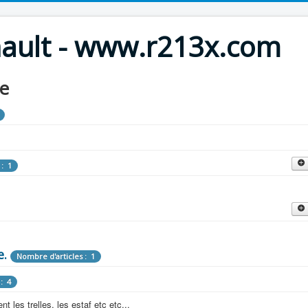
nault - www.r213x.com
le
 : 1
cles : 9
fette !
e.
: 3
Nombre d'articles : 1
 aménagements d'époque.
: 4
les : 13
 les trelles, les estaf etc etc...