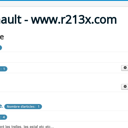
nault - www.r213x.com
le
 : 1
cles : 9
fette !
e.
: 3
Nombre d'articles : 1
 aménagements d'époque.
: 4
les : 13
 les trelles, les estaf etc etc...