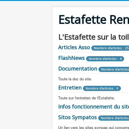
Estafette Re
L'Estafette sur la toi
Articles Asso
Nombre d'articles : 25
FlashNews
Nombre d'articles : 4
Documentation
Nombre d'articles
Toute la doc du site.
Entretien
Revue de Presse
Nombre d'articles : 0
Nombre d'arti
Toute sur l'entretien de l'Estafette.
Tous les articles que l'on a vu sur l'esta
Camping Car
Infos fonctionnement du sit
Mécanique
Nombre d'articles 
Nombre d'articles : 0
Toute la doc sur les camping cars ou
Sitos Sympatos
Electricité
Moteur
Nombre d'articles 
Nombre d'articles : 14
Nombre d'articles : 0
Documentation
Nombre d'artic
Un lien vers les sites sympas qui concernent
Embrayage