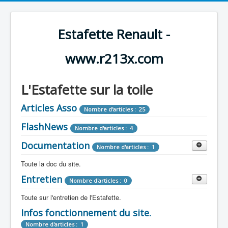
Estafette Renault -
www.r213x.com
L'Estafette sur la toile
Articles Asso
Nombre d'articles : 25
FlashNews
Nombre d'articles : 4
Documentation
Nombre d'articles : 1
Toute la doc du site.
Entretien
Revue de Presse
Nombre d'articles : 0
Nombre d'articles : 9
Toute sur l'entretien de l'Estafette.
Tous les articles que l'on a vu sur l'estafette !
Camping Car
Infos fonctionnement du site.
Mécanique
Nombre d'articles : 3
Nombre d'articles : 0
Nombre d'articles : 1