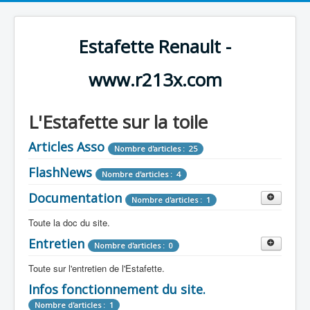
Estafette Renault -
www.r213x.com
L'Estafette sur la toile
Articles Asso
Nombre d'articles : 25
FlashNews
Nombre d'articles : 4
Documentation
Nombre d'articles : 1
Toute la doc du site.
Entretien
Revue de Presse
Nombre d'articles : 0
Nombre d'articles : 9
Toute sur l'entretien de l'Estafette.
Tous les articles que l'on a vu sur l'estafette !
Camping Car
Infos fonctionnement du site.
Mécanique
Nombre d'articles : 3
Nombre d'articles : 0
Nombre d'articles : 1