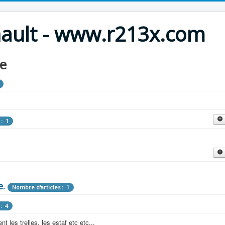
nault - www.r213x.com
le
 : 1
cles : 9
fette !
e.
: 3
Nombre d'articles : 1
 aménagements d'époque.
: 4
les : 13
 les trelles, les estaf etc etc...