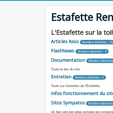
Estafette Re
L'Estafette sur la toi
Articles Asso
Nombre d'articles : 25
FlashNews
Nombre d'articles : 4
Documentation
Nombre d'articles
Toute la doc du site.
Entretien
Revue de Presse
Nombre d'articles : 0
Nombre d'arti
Toute sur l'entretien de l'Estafette.
Tous les articles que l'on a vu sur l'esta
Camping Car
Infos fonctionnement du sit
Mécanique
Nombre d'articles 
Nombre d'articles : 0
Toute la doc sur les camping cars ou
Sitos Sympatos
Electricité
Moteur
Nombre d'articles 
Nombre d'articles : 14
Nombre d'articles : 0
Documentation
Nombre d'artic
Un lien vers les sites sympas qui concernent
Embrayage