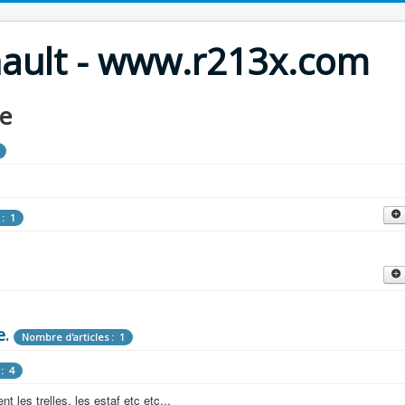
nault - www.r213x.com
le
 : 1
cles : 9
fette !
e.
: 3
Nombre d'articles : 1
 aménagements d'époque.
: 4
les : 13
 les trelles, les estaf etc etc...