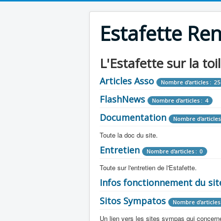
Estafette Re
L'Estafette sur la toi
Articles Asso
Nombre d'articles : 25
FlashNews
Nombre d'articles : 4
Documentation
Nombre d'articles
Toute la doc du site.
Entretien
Revue de Presse
Nombre d'articles : 0
Nombre d'arti
Toute sur l'entretien de l'Estafette.
Tous les articles que l'on a vu sur l'esta
Camping Car
Infos fonctionnement du sit
Mécanique
Nombre d'articles 
Nombre d'articles : 0
Toute la doc sur les camping cars ou
Sitos Sympatos
Electricité
Moteur
Nombre d'articles 
Nombre d'articles : 14
Nombre d'articles : 0
Documentation
Nombre d'artic
Un lien vers les sites sympas qui concernent
Embrayage