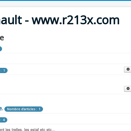
nault - www.r213x.com
le
 : 1
cles : 9
fette !
e.
: 3
Nombre d'articles : 1
 aménagements d'époque.
: 4
les : 13
 les trelles, les estaf etc etc...