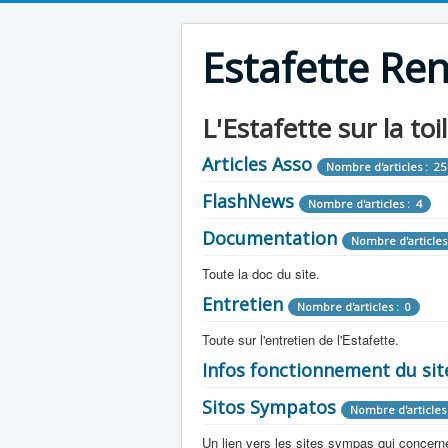
Estafette Re
L'Estafette sur la toi
Articles Asso
Nombre d'articles : 25
FlashNews
Nombre d'articles : 4
Documentation
Nombre d'articles
Toute la doc du site.
Entretien
Revue de Presse
Nombre d'articles : 0
Nombre d'arti
Toute sur l'entretien de l'Estafette.
Tous les articles que l'on a vu sur l'esta
Camping Car
Infos fonctionnement du sit
Mécanique
Nombre d'articles 
Nombre d'articles : 0
Toute la doc sur les camping cars ou
Sitos Sympatos
Electricité
Moteur
Nombre d'articles 
Nombre d'articles : 14
Nombre d'articles : 0
Documentation
Nombre d'artic
Un lien vers les sites sympas qui concernent
Embrayage