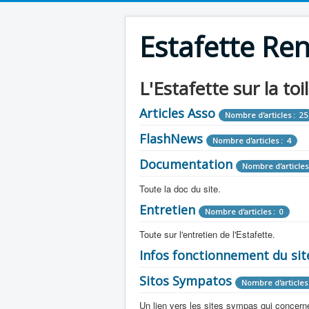
Estafette Re
L'Estafette sur la toi
Articles Asso
Nombre d'articles : 25
FlashNews
Nombre d'articles : 4
Documentation
Nombre d'articles
Toute la doc du site.
Entretien
Revue de Presse
Nombre d'articles : 0
Nombre d'arti
Toute sur l'entretien de l'Estafette.
Tous les articles que l'on a vu sur l'esta
Camping Car
Infos fonctionnement du sit
Mécanique
Nombre d'articles 
Nombre d'articles : 0
Toute la doc sur les camping cars ou
Sitos Sympatos
Electricité
Moteur
Nombre d'articles 
Nombre d'articles : 14
Nombre d'articles : 0
Documentation
Nombre d'artic
Un lien vers les sites sympas qui concernent
Embrayage