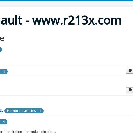
nault - www.r213x.com
le
 : 1
cles : 9
fette !
e.
: 3
Nombre d'articles : 1
 aménagements d'époque.
: 4
les : 13
 les trelles, les estaf etc etc...