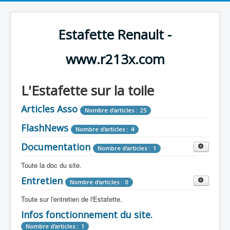
Estafette Renault -
www.r213x.com
L'Estafette sur la toile
Articles Asso
Nombre d'articles : 25
FlashNews
Nombre d'articles : 4
Documentation
Nombre d'articles : 1
Toute la doc du site.
Entretien
Revue de Presse
Nombre d'articles : 0
Nombre d'articles : 9
Toute sur l'entretien de l'Estafette.
Tous les articles que l'on a vu sur l'estafette !
Camping Car
Infos fonctionnement du site.
Mécanique
Nombre d'articles : 3
Nombre d'articles : 0
Nombre d'articles : 1