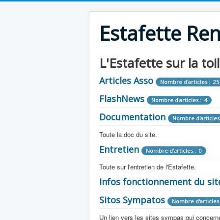
Estafette Re
L'Estafette sur la toi
Articles Asso
Nombre d'articles : 25
FlashNews
Nombre d'articles : 4
Documentation
Nombre d'articles
Toute la doc du site.
Entretien
Revue de Presse
Nombre d'articles : 0
Nombre d'arti
Toute sur l'entretien de l'Estafette.
Tous les articles que l'on a vu sur l'esta
Camping Car
Infos fonctionnement du sit
Mécanique
Nombre d'articles 
Nombre d'articles : 0
Toute la doc sur les camping cars ou
Sitos Sympatos
Electricité
Moteur
Nombre d'articles 
Nombre d'articles : 14
Nombre d'articles : 0
Documentation
Nombre d'artic
Un lien vers les sites sympas qui concernent
Embrayage