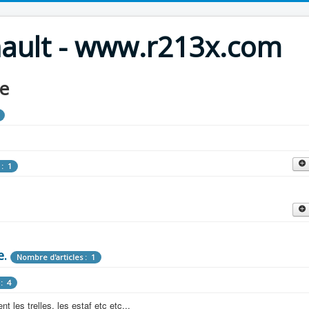
nault - www.r213x.com
le
 : 1
cles : 9
fette !
e.
: 3
Nombre d'articles : 1
 aménagements d'époque.
: 4
les : 13
 les trelles, les estaf etc etc...