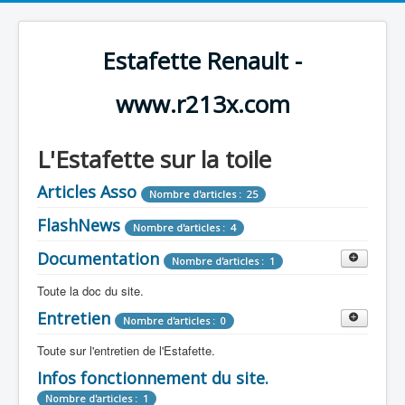
Estafette Renault -
www.r213x.com
L'Estafette sur la toile
Articles Asso
Nombre d'articles : 25
FlashNews
Nombre d'articles : 4
Documentation
Nombre d'articles : 1
Toute la doc du site.
Entretien
Revue de Presse
Nombre d'articles : 0
Nombre d'articles : 9
Toute sur l'entretien de l'Estafette.
Tous les articles que l'on a vu sur l'estafette !
Camping Car
Infos fonctionnement du site.
Mécanique
Nombre d'articles : 3
Nombre d'articles : 0
Nombre d'articles : 1