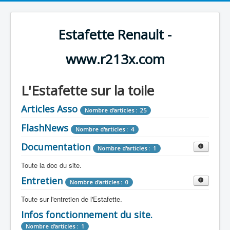
Estafette Renault -
www.r213x.com
L'Estafette sur la toile
Articles Asso
Nombre d'articles : 25
FlashNews
Nombre d'articles : 4
Documentation
Nombre d'articles : 1
Toute la doc du site.
Entretien
Revue de Presse
Nombre d'articles : 0
Nombre d'articles : 9
Toute sur l'entretien de l'Estafette.
Tous les articles que l'on a vu sur l'estafette !
Camping Car
Infos fonctionnement du site.
Mécanique
Nombre d'articles : 3
Nombre d'articles : 0
Nombre d'articles : 1