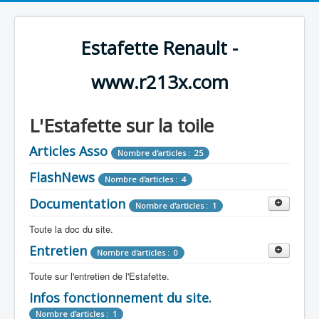
Estafette Renault -
www.r213x.com
L'Estafette sur la toile
Articles Asso
Nombre d'articles : 25
FlashNews
Nombre d'articles : 4
Documentation
Nombre d'articles : 1
Toute la doc du site.
Entretien
Revue de Presse
Nombre d'articles : 0
Nombre d'articles : 9
Toute sur l'entretien de l'Estafette.
Tous les articles que l'on a vu sur l'estafette !
Camping Car
Infos fonctionnement du site.
Mécanique
Nombre d'articles : 3
Nombre d'articles : 0
Nombre d'articles : 1