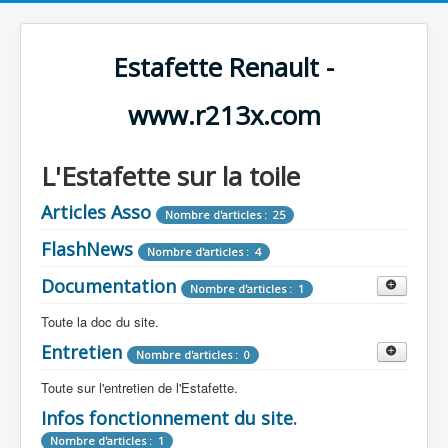
Estafette Renault -
www.r213x.com
L'Estafette sur la toile
Articles Asso
Nombre d'articles : 25
FlashNews
Nombre d'articles : 4
Documentation
Nombre d'articles : 1
Toute la doc du site.
Entretien
Revue de Presse
Nombre d'articles : 0
Nombre d'articles : 9
Toute sur l'entretien de l'Estafette.
Tous les articles que l'on a vu sur l'estafette !
Camping Car
Infos fonctionnement du site.
Mécanique
Nombre d'articles : 3
Nombre d'articles : 0
Nombre d'articles : 1