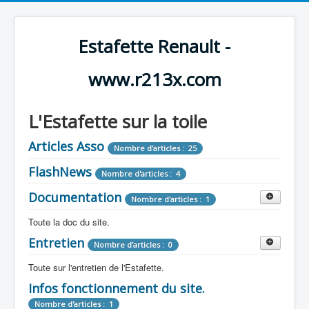
Estafette Renault -
www.r213x.com
L'Estafette sur la toile
Articles Asso
Nombre d'articles : 25
FlashNews
Nombre d'articles : 4
Documentation
Nombre d'articles : 1
Toute la doc du site.
Entretien
Revue de Presse
Nombre d'articles : 0
Nombre d'articles : 9
Toute sur l'entretien de l'Estafette.
Tous les articles que l'on a vu sur l'estafette !
Camping Car
Infos fonctionnement du site.
Mécanique
Nombre d'articles : 3
Nombre d'articles : 0
Nombre d'articles : 1