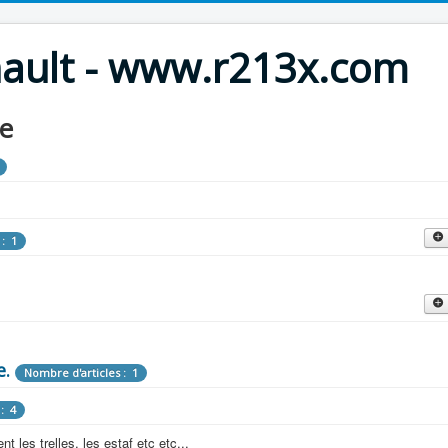
nault - www.r213x.com
le
 : 1
cles : 9
fette !
e.
: 3
Nombre d'articles : 1
 aménagements d'époque.
: 4
les : 13
 les trelles, les estaf etc etc...