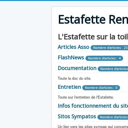
Estafette Re
L'Estafette sur la toi
Articles Asso
Nombre d'articles : 25
FlashNews
Nombre d'articles : 4
Documentation
Nombre d'articles
Toute la doc du site.
Entretien
Revue de Presse
Nombre d'articles : 0
Nombre d'arti
Toute sur l'entretien de l'Estafette.
Tous les articles que l'on a vu sur l'esta
Camping Car
Infos fonctionnement du sit
Mécanique
Nombre d'articles 
Nombre d'articles : 0
Toute la doc sur les camping cars ou
Sitos Sympatos
Electricité
Moteur
Nombre d'articles 
Nombre d'articles : 14
Nombre d'articles : 0
Documentation
Nombre d'artic
Un lien vers les sites sympas qui concernent
Embrayage