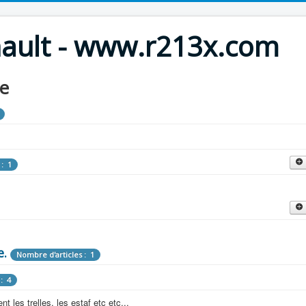
nault - www.r213x.com
le
 : 1
cles : 9
fette !
e.
: 3
Nombre d'articles : 1
 aménagements d'époque.
: 4
les : 13
 les trelles, les estaf etc etc...