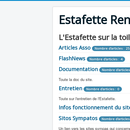
Estafette Re
L'Estafette sur la toi
Articles Asso
Nombre d'articles : 25
FlashNews
Nombre d'articles : 4
Documentation
Nombre d'articles
Toute la doc du site.
Entretien
Revue de Presse
Nombre d'articles : 0
Nombre d'arti
Toute sur l'entretien de l'Estafette.
Tous les articles que l'on a vu sur l'esta
Camping Car
Infos fonctionnement du sit
Mécanique
Nombre d'articles 
Nombre d'articles : 0
Toute la doc sur les camping cars ou
Sitos Sympatos
Electricité
Moteur
Nombre d'articles 
Nombre d'articles : 14
Nombre d'articles : 0
Documentation
Nombre d'artic
Un lien vers les sites sympas qui concernent
Embrayage