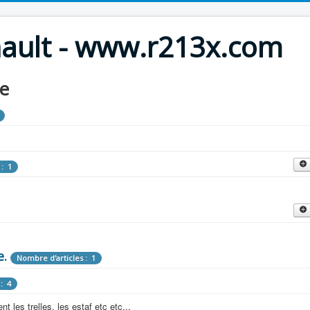
nault - www.r213x.com
le
 : 1
cles : 9
fette !
e.
: 3
Nombre d'articles : 1
 aménagements d'époque.
: 4
les : 13
 les trelles, les estaf etc etc...