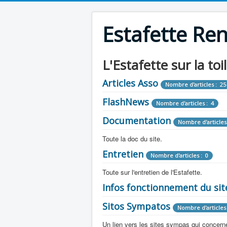
Estafette Re
L'Estafette sur la toi
Articles Asso
Nombre d'articles : 25
FlashNews
Nombre d'articles : 4
Documentation
Nombre d'articles
Toute la doc du site.
Entretien
Revue de Presse
Nombre d'articles : 0
Nombre d'arti
Toute sur l'entretien de l'Estafette.
Tous les articles que l'on a vu sur l'esta
Camping Car
Infos fonctionnement du sit
Mécanique
Nombre d'articles 
Nombre d'articles : 0
Toute la doc sur les camping cars ou
Sitos Sympatos
Electricité
Moteur
Nombre d'articles 
Nombre d'articles : 14
Nombre d'articles : 0
Documentation
Nombre d'artic
Un lien vers les sites sympas qui concernent
Embrayage