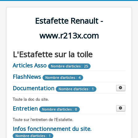
Estafette Renault -
www.r213x.com
L'Estafette sur la toile
Articles Asso
Nombre d'articles : 25
FlashNews
Nombre d'articles : 4
Documentation
Nombre d'articles : 1
Toute la doc du site.
Entretien
Revue de Presse
Nombre d'articles : 0
Nombre d'articles : 9
Toute sur l'entretien de l'Estafette.
Tous les articles que l'on a vu sur l'estafette !
Camping Car
Infos fonctionnement du site.
Mécanique
Nombre d'articles : 3
Nombre d'articles : 0
Nombre d'articles : 1