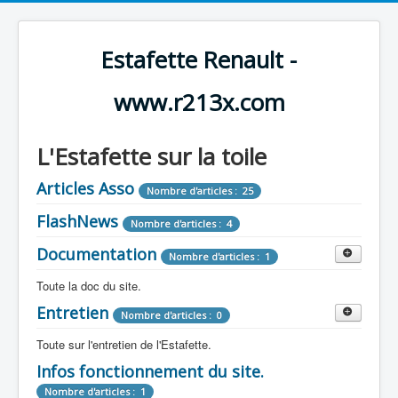
Estafette Renault -
www.r213x.com
L'Estafette sur la toile
Articles Asso
Nombre d'articles : 25
FlashNews
Nombre d'articles : 4
Documentation
Nombre d'articles : 1
Toute la doc du site.
Entretien
Revue de Presse
Nombre d'articles : 0
Nombre d'articles : 9
Toute sur l'entretien de l'Estafette.
Tous les articles que l'on a vu sur l'estafette !
Camping Car
Infos fonctionnement du site.
Mécanique
Nombre d'articles : 3
Nombre d'articles : 0
Nombre d'articles : 1