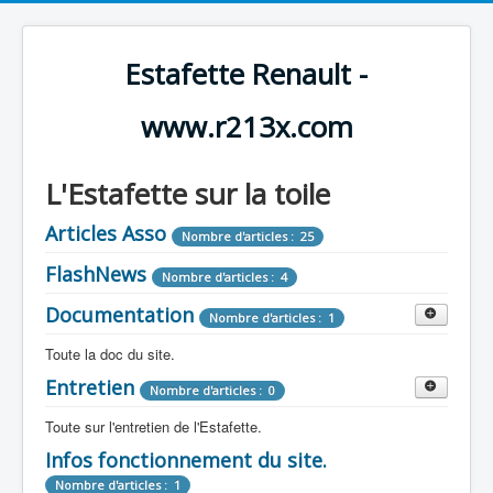
Estafette Renault -
www.r213x.com
L'Estafette sur la toile
Articles Asso
Nombre d'articles : 25
FlashNews
Nombre d'articles : 4
Documentation
Nombre d'articles : 1
Toute la doc du site.
Entretien
Revue de Presse
Nombre d'articles : 0
Nombre d'articles : 9
Toute sur l'entretien de l'Estafette.
Tous les articles que l'on a vu sur l'estafette !
Camping Car
Infos fonctionnement du site.
Mécanique
Nombre d'articles : 3
Nombre d'articles : 0
Nombre d'articles : 1