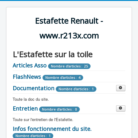
Estafette Renault -
www.r213x.com
L'Estafette sur la toile
Articles Asso
Nombre d'articles : 25
FlashNews
Nombre d'articles : 4
Documentation
Nombre d'articles : 1
Toute la doc du site.
Entretien
Revue de Presse
Nombre d'articles : 0
Nombre d'articles : 9
Toute sur l'entretien de l'Estafette.
Tous les articles que l'on a vu sur l'estafette !
Camping Car
Infos fonctionnement du site.
Mécanique
Nombre d'articles : 3
Nombre d'articles : 0
Nombre d'articles : 1