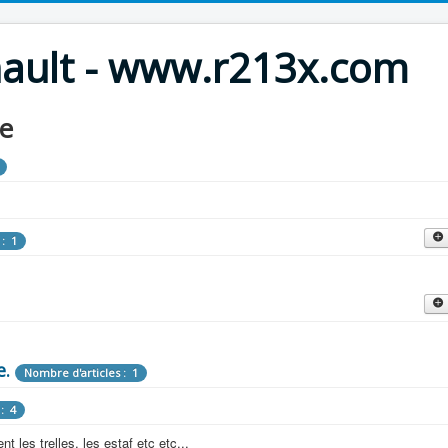
nault - www.r213x.com
le
 : 1
cles : 9
fette !
e.
: 3
Nombre d'articles : 1
 aménagements d'époque.
: 4
les : 13
 les trelles, les estaf etc etc...