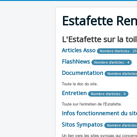
Estafette Re
L'Estafette sur la toi
Articles Asso
Nombre d'articles : 25
FlashNews
Nombre d'articles : 4
Documentation
Nombre d'articles
Toute la doc du site.
Entretien
Revue de Presse
Nombre d'articles : 0
Nombre d'arti
Toute sur l'entretien de l'Estafette.
Tous les articles que l'on a vu sur l'esta
Camping Car
Infos fonctionnement du sit
Mécanique
Nombre d'articles 
Nombre d'articles : 0
Toute la doc sur les camping cars ou
Sitos Sympatos
Electricité
Moteur
Nombre d'articles 
Nombre d'articles : 14
Nombre d'articles : 0
Documentation
Nombre d'artic
Un lien vers les sites sympas qui concernent
Embrayage