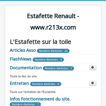
Estafette Renault -
www.r213x.com
L'Estafette sur la toile
Articles Asso
Nombre d'articles : 25
FlashNews
Nombre d'articles : 4
Documentation
Nombre d'articles : 1
Toute la doc du site.
Entretien
Revue de Presse
Nombre d'articles : 0
Nombre d'articles : 9
Toute sur l'entretien de l'Estafette.
Tous les articles que l'on a vu sur l'estafette !
Camping Car
Infos fonctionnement du site.
Mécanique
Nombre d'articles : 3
Nombre d'articles : 0
Nombre d'articles : 1