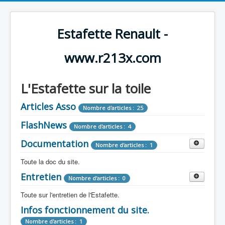
Estafette Renault -
www.r213x.com
L'Estafette sur la toile
Articles Asso
Nombre d'articles : 25
FlashNews
Nombre d'articles : 4
Documentation
Nombre d'articles : 1
Toute la doc du site.
Entretien
Revue de Presse
Nombre d'articles : 0
Nombre d'articles : 9
Toute sur l'entretien de l'Estafette.
Tous les articles que l'on a vu sur l'estafette !
Camping Car
Infos fonctionnement du site.
Mécanique
Nombre d'articles : 3
Nombre d'articles : 0
Nombre d'articles : 1