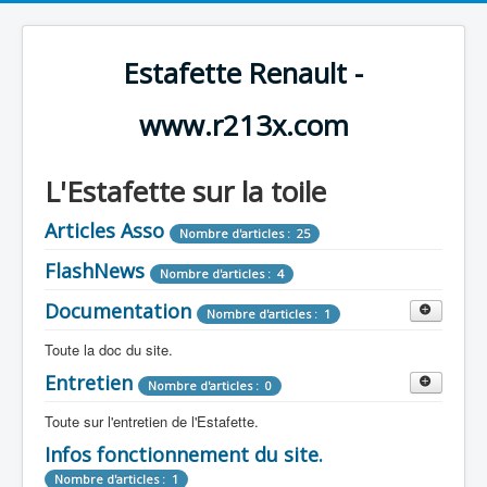
Estafette Renault -
www.r213x.com
L'Estafette sur la toile
Articles Asso
Nombre d'articles : 25
FlashNews
Nombre d'articles : 4
Documentation
Nombre d'articles : 1
Toute la doc du site.
Entretien
Revue de Presse
Nombre d'articles : 0
Nombre d'articles : 9
Toute sur l'entretien de l'Estafette.
Tous les articles que l'on a vu sur l'estafette !
Camping Car
Infos fonctionnement du site.
Mécanique
Nombre d'articles : 3
Nombre d'articles : 0
Nombre d'articles : 1