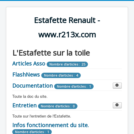
Estafette Renault -
www.r213x.com
L'Estafette sur la toile
Articles Asso
Nombre d'articles : 25
FlashNews
Nombre d'articles : 4
Documentation
Nombre d'articles : 1
Toute la doc du site.
Entretien
Revue de Presse
Nombre d'articles : 0
Nombre d'articles : 9
Toute sur l'entretien de l'Estafette.
Tous les articles que l'on a vu sur l'estafette !
Camping Car
Infos fonctionnement du site.
Mécanique
Nombre d'articles : 3
Nombre d'articles : 0
Nombre d'articles : 1