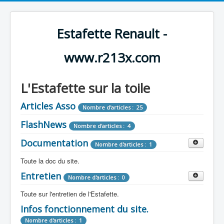
Estafette Renault -
www.r213x.com
L'Estafette sur la toile
Articles Asso
Nombre d'articles : 25
FlashNews
Nombre d'articles : 4
Documentation
Nombre d'articles : 1
Toute la doc du site.
Entretien
Revue de Presse
Nombre d'articles : 0
Nombre d'articles : 9
Toute sur l'entretien de l'Estafette.
Tous les articles que l'on a vu sur l'estafette !
Camping Car
Infos fonctionnement du site.
Mécanique
Nombre d'articles : 3
Nombre d'articles : 0
Nombre d'articles : 1