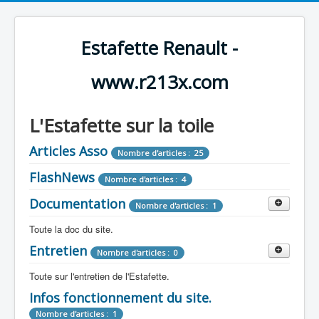
Estafette Renault -
www.r213x.com
L'Estafette sur la toile
Articles Asso
Nombre d'articles : 25
FlashNews
Nombre d'articles : 4
Documentation
Nombre d'articles : 1
Toute la doc du site.
Entretien
Revue de Presse
Nombre d'articles : 0
Nombre d'articles : 9
Toute sur l'entretien de l'Estafette.
Tous les articles que l'on a vu sur l'estafette !
Camping Car
Infos fonctionnement du site.
Mécanique
Nombre d'articles : 3
Nombre d'articles : 0
Nombre d'articles : 1