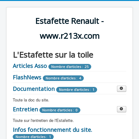
Estafette Renault -
www.r213x.com
L'Estafette sur la toile
Articles Asso
Nombre d'articles : 25
FlashNews
Nombre d'articles : 4
Documentation
Nombre d'articles : 1
Toute la doc du site.
Entretien
Revue de Presse
Nombre d'articles : 0
Nombre d'articles : 9
Toute sur l'entretien de l'Estafette.
Tous les articles que l'on a vu sur l'estafette !
Camping Car
Infos fonctionnement du site.
Mécanique
Nombre d'articles : 3
Nombre d'articles : 0
Nombre d'articles : 1