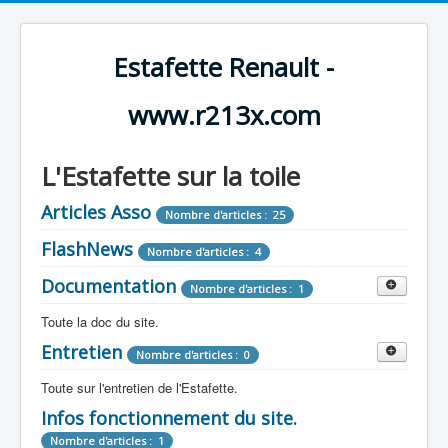
Estafette Renault -
www.r213x.com
L'Estafette sur la toile
Articles Asso
Nombre d'articles : 25
FlashNews
Nombre d'articles : 4
Documentation
Nombre d'articles : 1
Toute la doc du site.
Entretien
Revue de Presse
Nombre d'articles : 0
Nombre d'articles : 9
Toute sur l'entretien de l'Estafette.
Tous les articles que l'on a vu sur l'estafette !
Camping Car
Infos fonctionnement du site.
Mécanique
Nombre d'articles : 3
Nombre d'articles : 0
Nombre d'articles : 1