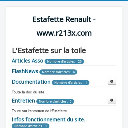
Estafette Renault -
www.r213x.com
L'Estafette sur la toile
Articles Asso
Nombre d'articles : 25
FlashNews
Nombre d'articles : 4
Documentation
Nombre d'articles : 1
Toute la doc du site.
Entretien
Revue de Presse
Nombre d'articles : 0
Nombre d'articles : 9
Toute sur l'entretien de l'Estafette.
Tous les articles que l'on a vu sur l'estafette !
Camping Car
Infos fonctionnement du site.
Mécanique
Nombre d'articles : 3
Nombre d'articles : 0
Nombre d'articles : 1