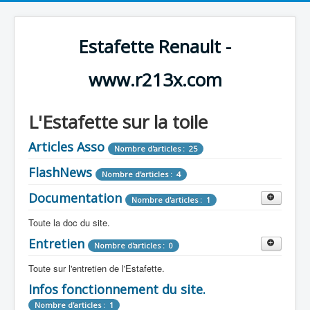
Estafette Renault -
www.r213x.com
L'Estafette sur la toile
Articles Asso
Nombre d'articles : 25
FlashNews
Nombre d'articles : 4
Documentation
Nombre d'articles : 1
Toute la doc du site.
Entretien
Revue de Presse
Nombre d'articles : 0
Nombre d'articles : 9
Toute sur l'entretien de l'Estafette.
Tous les articles que l'on a vu sur l'estafette !
Camping Car
Infos fonctionnement du site.
Mécanique
Nombre d'articles : 3
Nombre d'articles : 0
Nombre d'articles : 1