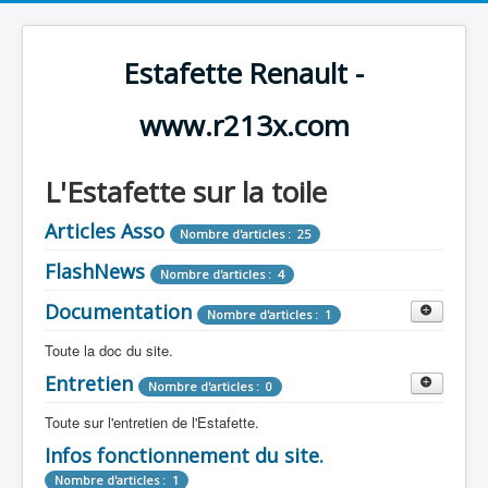
Estafette Renault -
www.r213x.com
L'Estafette sur la toile
Articles Asso
Nombre d'articles : 25
FlashNews
Nombre d'articles : 4
Documentation
Nombre d'articles : 1
Toute la doc du site.
Entretien
Revue de Presse
Nombre d'articles : 0
Nombre d'articles : 9
Toute sur l'entretien de l'Estafette.
Tous les articles que l'on a vu sur l'estafette !
Camping Car
Infos fonctionnement du site.
Mécanique
Nombre d'articles : 3
Nombre d'articles : 0
Nombre d'articles : 1