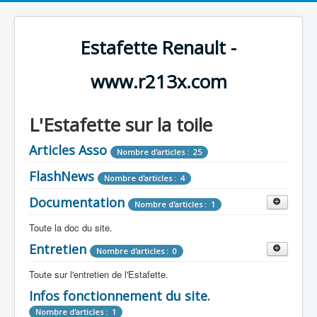
Estafette Renault -
www.r213x.com
L'Estafette sur la toile
Articles Asso
Nombre d'articles : 25
FlashNews
Nombre d'articles : 4
Documentation
Nombre d'articles : 1
Toute la doc du site.
Entretien
Revue de Presse
Nombre d'articles : 0
Nombre d'articles : 9
Toute sur l'entretien de l'Estafette.
Tous les articles que l'on a vu sur l'estafette !
Camping Car
Infos fonctionnement du site.
Mécanique
Nombre d'articles : 3
Nombre d'articles : 0
Nombre d'articles : 1